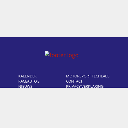
KALENDER
MOTORSPORT TECHLABS
RACEAUTO’S
CONTACT
NIEUWS
PRIVACY VERKLARING
FOTO’S
COOKIE POLICY
OVER ONS