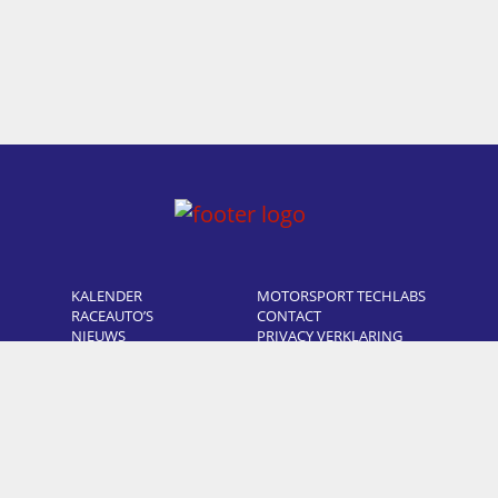
KALENDER
MOTORSPORT TECHLABS
RACEAUTO’S
CONTACT
NIEUWS
PRIVACY VERKLARING
FOTO’S
COOKIE POLICY
OVER ONS