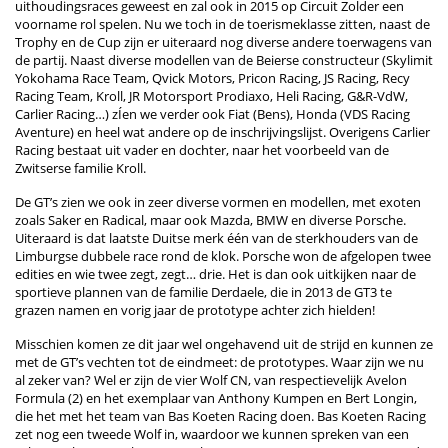
uithoudingsraces geweest en zal ook in 2015 op Circuit Zolder een
voorname rol spelen. Nu we toch in de toerismeklasse zitten, naast de
Trophy en de Cup zijn er uiteraard nog diverse andere toerwagens van
de partij. Naast diverse modellen van de Beierse constructeur (Skylimit
Yokohama Race Team, Qvick Motors, Pricon Racing, JS Racing, Recy
Racing Team, Kroll, JR Motorsport Prodiaxo, Heli Racing, G&R-VdW,
Carlier Racing…) zÍen we verder ook Fiat (Bens), Honda (VDS Racing
Aventure) en heel wat andere op de inschrijvingslijst. Overigens Carlier
Racing bestaat uit vader en dochter, naar het voorbeeld van de
Zwitserse familie Kroll.
De GT’s zien we ook in zeer diverse vormen en modellen, met exoten
zoals Saker en Radical, maar ook Mazda, BMW en diverse Porsche.
Uiteraard is dat laatste Duitse merk één van de sterkhouders van de
Limburgse dubbele race rond de klok. Porsche won de afgelopen twee
edities en wie twee zegt, zegt… drie. Het is dan ook uitkijken naar de
sportieve plannen van de familie Derdaele, die in 2013 de GT3 te
grazen namen en vorig jaar de prototype achter zich hielden!
Misschien komen ze dit jaar wel ongehavend uit de strijd en kunnen ze
met de GT’s vechten tot de eindmeet: de prototypes. Waar zijn we nu
al zeker van? Wel er zijn de vier Wolf CN, van respectievelijk Avelon
Formula (2) en het exemplaar van Anthony Kumpen en Bert Longin,
die het met het team van Bas Koeten Racing doen. Bas Koeten Racing
zet nog een tweede Wolf in, waardoor we kunnen spreken van een