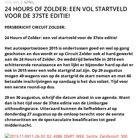
NIEUWS
| APRIL
24 HOURS OF ZOLDER: EEN VOL STARTVELD
VOOR DE 37STE EDITIE!
PERSBERICHT CIRCUIT ZOLDER:
24 Hours of Zolder: een vol startveld voor de 37ste editie!
Het autosportseizoen 2015 is ondertussen goed en wel op gang
geschoten en dus wordt er op Circuit Zolder ook al hard gewerkt
aan de 24 Hours of Zolder. De wedstrijd beleefde in 2014 een
schitterende renaissance en het lijkt er bijzonder hard op dat er
ook in 2015 weer een volle startgrid zal zijn. Op 29 augustus
mogen 49 wagens van op de startgrid de start nemen en met 60
betaalde inschrijvingen op vandaag is het dus volzet. Tijd voor
een eerste round-up dus.
29 en 30 augustus, schrijf die datum alvast in uw agenda. Want
dan is het tijd voor de 37ste editie van de Limburgse
uithoudingsrace. Uiteraard kunnen de liefhebbers al op
donderdag 27 augustus op de omloop terecht voor de eerste
chronoritten en de spectaculaire kwalificaties tot goed
middernacht.