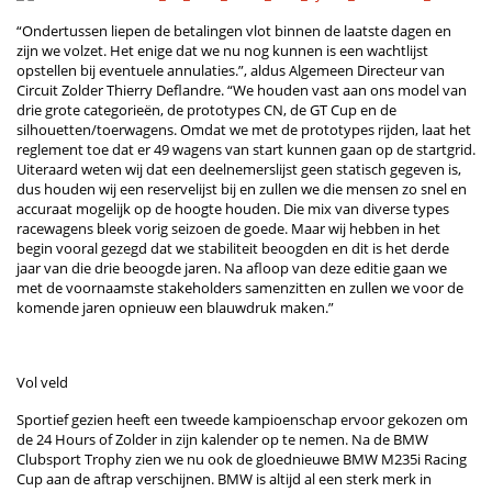
“Ondertussen liepen de betalingen vlot binnen de laatste dagen en
zijn we volzet. Het enige dat we nu nog kunnen is een wachtlijst
opstellen bij eventuele annulaties.”, aldus Algemeen Directeur van
Circuit Zolder Thierry Deflandre. “We houden vast aan ons model van
drie grote categorieën, de prototypes CN, de GT Cup en de
silhouetten/toerwagens. Omdat we met de prototypes rijden, laat het
reglement toe dat er 49 wagens van start kunnen gaan op de startgrid.
Uiteraard weten wij dat een deelnemerslijst geen statisch gegeven is,
dus houden wij een reservelijst bij en zullen we die mensen zo snel en
accuraat mogelijk op de hoogte houden. Die mix van diverse types
racewagens bleek vorig seizoen de goede. Maar wij hebben in het
begin vooral gezegd dat we stabiliteit beoogden en dit is het derde
jaar van die drie beoogde jaren. Na afloop van deze editie gaan we
met de voornaamste stakeholders samenzitten en zullen we voor de
komende jaren opnieuw een blauwdruk maken.”
Vol veld
Sportief gezien heeft een tweede kampioenschap ervoor gekozen om
de 24 Hours of Zolder in zijn kalender op te nemen. Na de BMW
Clubsport Trophy zien we nu ook de gloednieuwe BMW M235i Racing
Cup aan de aftrap verschijnen. BMW is altijd al een sterk merk in