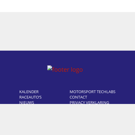
KALENDER
MOTORSPORT TECHLABS
RACEAUTO’S
CONTACT
NIEUWS
PRIVACY VERKLARING
FOTO’S
COOKIE POLICY
OVER ONS